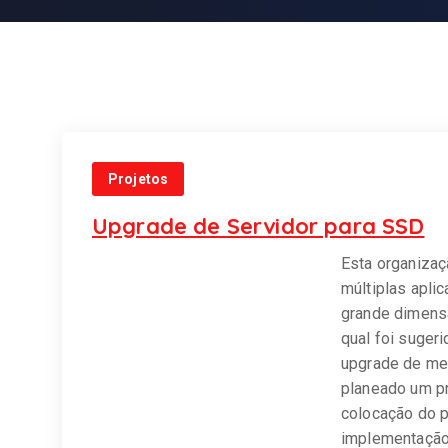
Projetos
Upgrade de Servidor para SSD
Esta organizaçã
múltiplas apli
grande dimensã
qual foi suger
upgrade de mem
planeado um p
colocação do p
implementação 