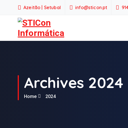
S
Azeitão | Setubal
info@sticon.pt
91
k
i
p
t
o
Serviços empresariais
c
o
n
t
e
Archives 2024
n
t
Home
2024