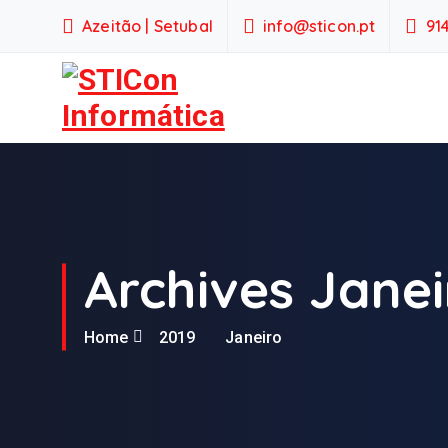
S
Azeitão | Setubal
info@sticon.pt
91
k
i
p
t
o
Serviços empresariais
c
o
n
t
e
Archives Janei
n
t
Home
2019
Janeiro