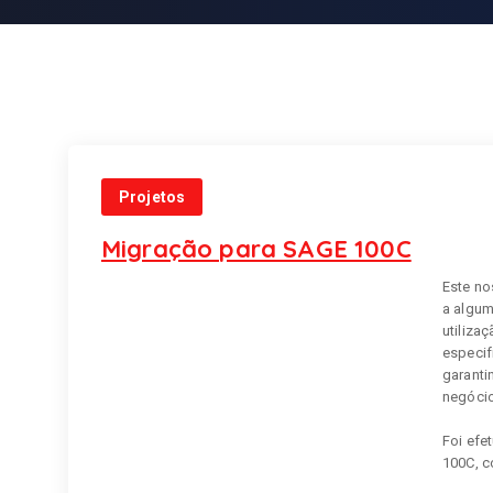
Projetos
Migração para SAGE 100C
Este no
a algum
utiliza
especif
garanti
negócio
Foi efe
100C, c